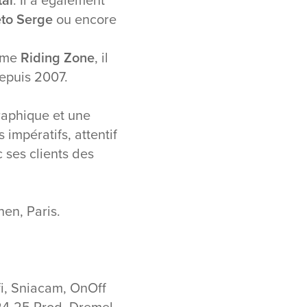
to Serge
ou encore
rême
Riding Zone
, il
depuis 2007.
graphique et une
impératifs, attentif
 ses clients des
en, Paris.
ofi, Sniacam, OnOff
 24-25 Prod, Dremel,