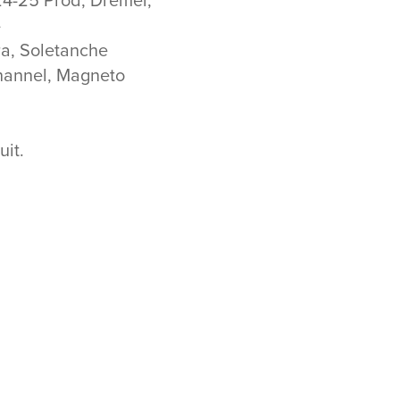
-
ra, Soletanche
hannel, Magneto
uit.