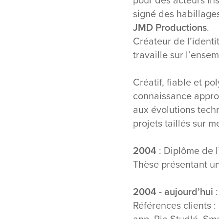
signé des habillage
JMD Productions
.
Créateur de l’ident
travaille sur l’ens
Créatif, fiable et p
connaissance approfo
aux évolutions techn
projets taillés sur 
2004
: Diplôme de l
Thèse présentant un
2004 - aujourd’hui
:
Références clients : 
app, Pia Studlé, Sm