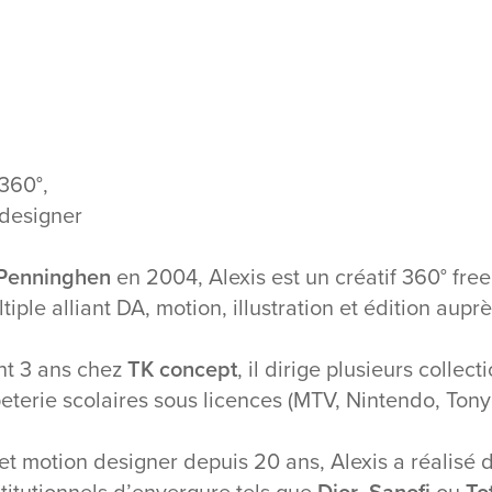
 360°,
 designer
Penninghen
en 2004, Alexis est un créatif 360° fre
tiple alliant DA, motion, illustration et édition auprè
nt 3 ans chez
TK concept
, il dirige plusieurs collect
eterie scolaires sous licences (MTV, Nintendo, Tony
 et motion designer depuis 20 ans, Alexis a réalisé
titutionnels d’envergure tels que
Dior
,
Sanofi
ou
To