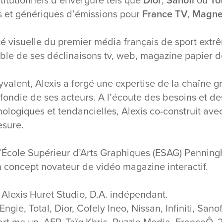
s et génériques d’émissions pour
France TV
,
Magne
ité visuelle du premier média français de sport ext
emble de ses déclinaisons tv, web, magazine papier 
olyvalent, Alexis a forgé une expertise de la chaîne 
ndie de ses acteurs. A l’écoute des besoins et des 
ologiques et tendancielles, Alexis co-construit avec
mesure.
’École Supérieur d’Arts Graphiques (ESAG) Penningh
 concept novateur de vidéo magazine interactif.
 Alexis Huret Studio, D.A. indépendant.
Engie, Total, Dior, Cofely Ineo, Nissan, Infiniti, San
art me up, AFP, Taïg Khris, Puzzle Media, FranceÔ,