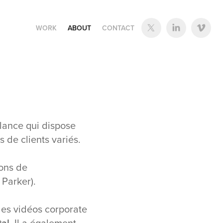
WORK
ABOUT
CONTACT
elance qui dispose
s de clients variés.
ions de
 Parker).
 des vidéos corporate
tal
. Il a également