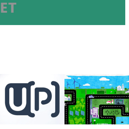
U[P]
Villes et territoires 
connectés