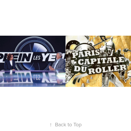
PLEIN LES YEUX
Paris Capitale du 
roller
↑
Back to Top