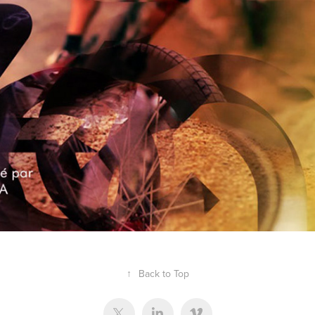
Rding Zone V2
↑
Back to Top