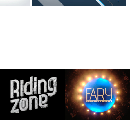
Riding Zone
Fary Is the New 
Black