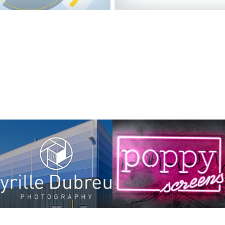
Cyrille Dubreuil
Poppy Screens